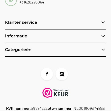
+31628295064
Klantenservice
Informatie
Categorieën
KVK nummer:
59754222
btw-nummer:
NL001909374B33