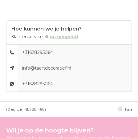
Hoe kunnen we je helpen?
Klantenservice:
nu geopend
+31628295064
info@taartdecoratief.nl
+31628295064
g >40 euro in NL (BE >60)
fysieke
Wil je op de hoogte blijven?
Abonneer je op onze nieuwsbrief om op de hoogte