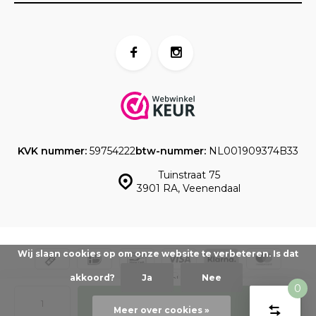
KVK nummer:
59754222
btw-nummer:
NL001909374B33
Tuinstraat 75
3901 RA, Veenendaal
Wij slaan cookies op om onze website te verbeteren. Is dat
akkoord?
Ja
Nee
0
© www.taartdecoratief.nl -
Powered by
emarkable
-
Sitemap
Toevoegen
Vergelijk
Start
Meer over cookies »