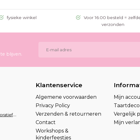
fysieke winkel
Voor 16.00 besteld = zelfd
verzonden
e blijven.
Klantenservice
Informa
Algemene voorwaarden
Mijn acco
Privacy Policy
Taartdecor
Verzenden & retourneren
Vergelijk
info@taartdecoratief.nl
Contact
Mijn verlan
Workshops &
kinderfeestjes