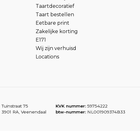
Taartdecoratief
Taart bestellen
Eetbare print
Zakelijke korting
E171
Wij zijn verhuisd
Locations
Tuinstraat 75
KVK nummer:
59754222
3901 RA, Veenendaal
btw-nummer:
NL001909374B33