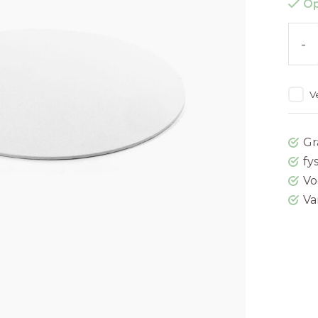
Op
-
V
Gr
fy
Vo
Va