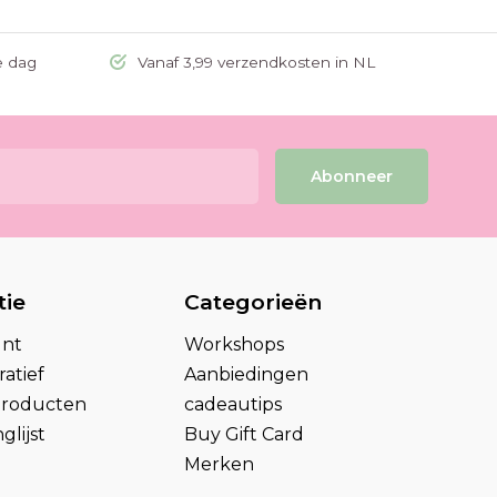
e dag
Vanaf 3,99 verzendkosten in NL
Abonneer
tie
Categorieën
unt
Workshops
atief
Aanbiedingen
 producten
cadeautips
glijst
Buy Gift Card
Merken