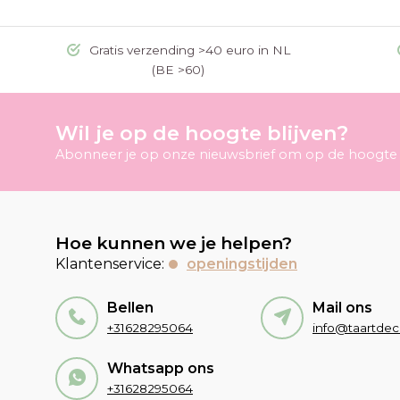
Gratis verzending >40 euro in NL
(BE >60)
Wil je op de hoogte blijven?
Abonneer je op onze nieuwsbrief om op de hoogte t
Hoe kunnen we je helpen?
Klantenservice:
openingstijden
Bellen
Mail ons
+31628295064
Whatsapp ons
+31628295064