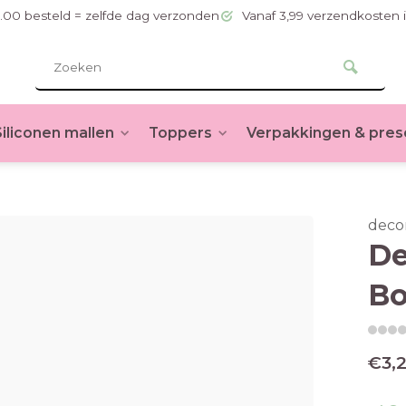
.00 besteld = zelfde dag verzonden
Vanaf 3,99 verzendkosten 
Siliconen mallen
Toppers
Verpakkingen & pres
deco
De
Bo
€3,