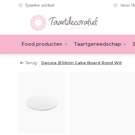
 (BE >60)
fysieke winkel
Voor 16
Food producten
Taartgereedschap
Terug
Decora Ø36cm Cake Board Rond Wit