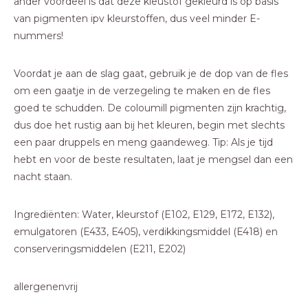
ander voordeel is dat deze kleustof gekleurd is op basis
van pigmenten ipv kleurstoffen, dus veel minder E-
nummers!
Voordat je aan de slag gaat, gebruik je de dop van de fles
om een ​​gaatje in de verzegeling te maken en de fles
goed te schudden. De coloumill pigmenten zijn krachtig,
dus doe het rustig aan bij het kleuren, begin met slechts
een paar druppels en meng gaandeweg. Tip: Als je tijd
hebt en voor de beste resultaten, laat je mengsel dan een
nacht staan.
Ingrediënten: Water, kleurstof (E102, E129, E172, E132),
emulgatoren (E433, E405), verdikkingsmiddel (E418) en
conserveringsmiddelen (E211, E202)
allergenenvrij