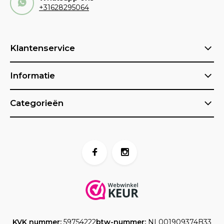
+31628295064
Klantenservice
Informatie
Categorieën
KVK nummer:
59754222
btw-nummer:
NL001909374B33