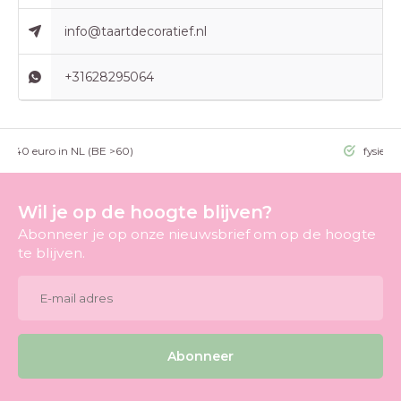
info@taartdecoratief.nl
+31628295064
g >40 euro in NL (BE >60)
fysieke
Wil je op de hoogte blijven?
Abonneer je op onze nieuwsbrief om op de hoogte
te blijven.
Abonneer